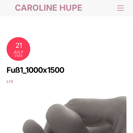
Skip
CAROLINE HUPE
Me
to
content
21
JULY
2023
Fuß1_1000x1500
LIV