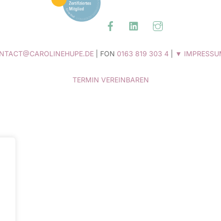
Top
Facebook
Linked
instagram
In
NTACT@CAROLINEHUPE.DE
| FON
0163 819 303 4
|
▼ IMPRESSU
TERMIN VEREINBAREN