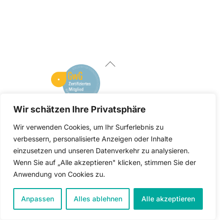
Back
To
Top
Facebook
Linked
instagram
In
Wir schätzen Ihre Privatsphäre
Wir verwenden Cookies, um Ihr Surferlebnis zu
CAROLINE HUPE |
CONTACT@CAROLINEHUPE.DE
| FON
verbessern, personalisierte Anzeigen oder Inhalte
0163 819 303 4
|
▼ IMPRESSUM & DATENSCHUTZ ▼
einzusetzen und unseren Datenverkehr zu analysieren.
Wenn Sie auf „Alle akzeptieren" klicken, stimmen Sie der
TERMIN VEREINBAREN
Anwendung von Cookies zu.
Anpassen
Alles ablehnen
Alle akzeptieren