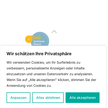
Back
To
Top
Facebook
Linked
instagram
In
Wir schätzen Ihre Privatsphäre
Wir verwenden Cookies, um Ihr Surferlebnis zu
CAROLINE HUPE |
CONTACT@CAROLINEHUPE.DE
| FON
verbessern, personalisierte Anzeigen oder Inhalte
0163 819 303 4
|
▼ IMPRESSUM & DATENSCHUTZ ▼
einzusetzen und unseren Datenverkehr zu analysieren.
Wenn Sie auf „Alle akzeptieren" klicken, stimmen Sie der
TERMIN VEREINBAREN
Anwendung von Cookies zu.
Anpassen
Alles ablehnen
Alle akzeptieren