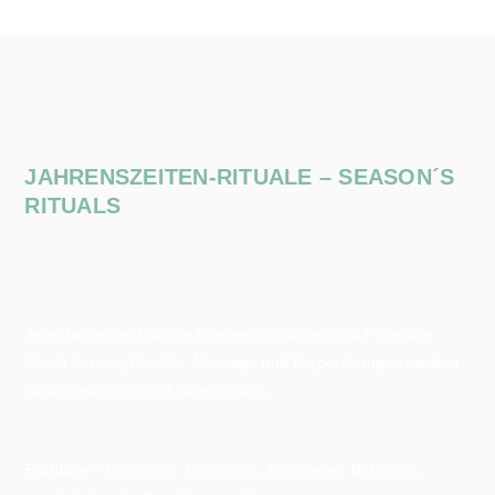
JAHRENSZEITEN-RITUALE – SEASON´S
RITUALS
Jede Jahreszeit hat ihre eigenen Qualitäten und Potentiale.
Durch Kräuter, Früchte, Massage und Körperübungen werden
diese unterstützt und harmonisiert.
Frühling
– Reinigung, Entgiftung, Aufräumen, Birken-Öl,